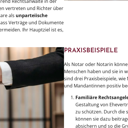
hrend Rechtsanwälte in der
n vertreten und Richter über
tare als
unparteiische
r, dass Verträge und Dokumente
ermeiden. Ihr Hauptziel ist es,
PRAXISBEISPIELE
Als Notar oder Notarin könne
Menschen haben und sie in wi
sind drei Praxisbeispiele, w
und Mandantinnen positiv bee
Familiäre Rechtsangel
Gestaltung von Ehevert
zu schützen. Durch die 
können sie dazu beitrage
absichern und so die Gr