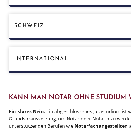
Anwaltsnotariat:
Mindestens fünf Jahre Tätigkeit als
Nach dem Studium der Rechtswissenschaften folgt die T
Notar oder zur Notarin ernannt werden kann.
SCHWEIZ
Die Voraussetzungen hängen stark vom Kanton ab. Es g
Ausbildung von einem spezifischen Rechtsstudium bis 
INTERNATIONAL
Römisch-rechtliche Länder wie Spanien, Frankreich un
begrenzte rechtliche Befugnisse haben und keine juri
KANN MAN NOTAR OHNE STUDIUM 
Ein klares Nein.
Ein abgeschlossenes Jurastudium ist w
Grundvoraussetzung, um Notar oder Notarin zu werden.
unterstützenden Berufen wie
Notarfachangestellten