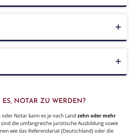
iellen Fachprüfung.
Notariatsprüfung abgelegt und man schließlich zum
sprechend des kantonalen Systems variiert die
während Notare im Common Law (z. B. USA) nur
 ES, NOTAR ZU WERDEN?
n oder Notar kann es je nach Land
zehn oder mehr
sind die umfangreiche juristische Ausbildung sowie
onen wie das Referendariat (Deutschland) oder die