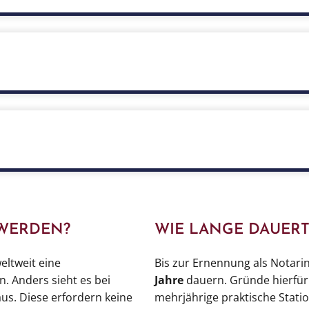
 Rechtsanwalt bzw. Rechtsanwältin sowie Bestehen der notar
ätigkeit als Notariatskandidat:in (Praktikum), bevor die 
ibt öffentliche Notar:innen sowie Anwaltsnotar:innen. Ent
hin zur zusätzlichen Notariatsprüfung.
d Italien haben ähnlich strukturierte Notarausbildungen, 
stische Ausbildung benötigen.
WERDEN?
WIE LANGE DAUERT
eltweit eine
Bis zur Ernennung als Notari
 Anders sieht es bei
Jahre
dauern. Gründe hierfür 
aus. Diese erfordern keine
mehrjährige praktische Stati