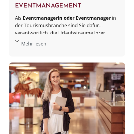
EVENTMANAGEMENT
Als
Eventmanagerin oder Eventmanager
in
der Tourismusbranche sind Sie dafür
verantwortlich, die Urlaubsträume Ihrer
Kundinnen und Kunden nicht nur Wirklichkeit
Mehr lesen
werden zu lassen, sondern unvergessliche
Erlebnisse zu schaffen. Dazu brauchen Sie auf
der einen Seite Menschenkenntnis und
Einfühlungsvermögen. Auf der anderen Seite
sind Sie aber auch ein Organisationstalent,
das Abläufe, Abhängigkeiten, Zeitlinien und
Ressourcen stets im Blick hat. In der
Tourismusbranche kommt noch hinzu, dass
Ihr Arbeitsfeld wahrscheinlich international
sein wird. Sie profitieren daher von
interkultureller Kompetenz, Sprachbegabung
und nicht zuletzt einer Neugier auf fremde