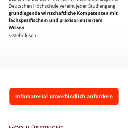
Deutschen Hochschule vereint jeder Studiengang
grundlegende wirtschaftliche Kompetenzen mit
fachspezifischem und praxisorientiertem
Wissen
.
Mehr lesen
Die Studieninhalte des Bachelor Fernstudiums
Tourismusmanagement vermitteln
Ihnen
praxisnahe Kenntnisse aus dem
Tourismusmanagement
und geben Ihnen so den
Schlüssel für einen erfolgreichen Karriereeinstieg
mit.
Im Rahmen Ihres Studiums an der Deutschen
Hochschule sind Sie an keinen festgelegten
Infomaterial unverbindlich anfordern
Verlaufsplan gebunden, sondern können ab dem
Orientierungssemester den
Studienablauf selbst
bestimmen
.