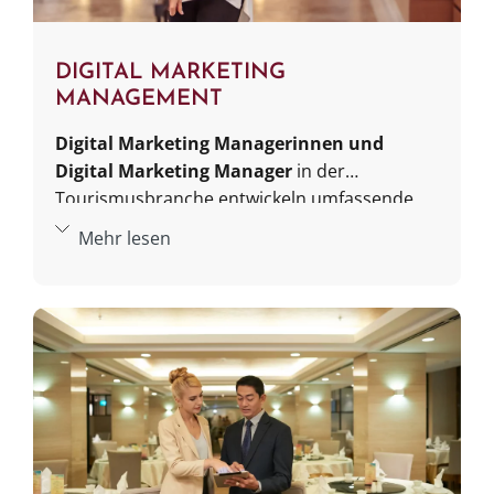
Länder und Kulturen.
DIGITAL MARKETING
MANAGEMENT
Digital Marketing Managerinnen und
Digital Marketing Manager
in der
Tourismusbranche entwickeln umfassende
digitale Marketingstrategien, um ihre
Mehr lesen
Organisationen und Destinationen bekannter
und beliebter zu machen. Das können
einzelne Events wie Festivals sein, spezielle
Hotels und Resorts, Segmente wie Cruiseship
oder ganze Regionen und Länder. Der
Schlüssel zu Ihrem Erfolg ist ein
hervorragendes Gespür für Trends in der
Tourismusbranche, die speziellen Bedürfnisse
reisebegeisterter Kundinnen und Kunden und