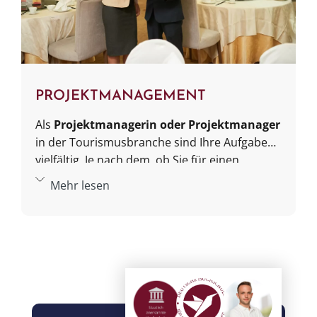
organisatorisches Talent, mit dem Sie Ihre
Online-Marketing-Kampagnen steuern.
PROJEKTMANAGEMENT
Als
Projektmanagerin oder Projektmanager
in der Tourismusbranche sind Ihre Aufgaben
vielfältig. Je nach dem, ob Sie für einen
Reiseveranstalter tätig sind, für eine
Mehr lesen
Vergleichsplattform, ein Resort oder eine
Hotelgruppe, führen Sie vielleicht neue
Softwarelösungen ein, launchen Social-Media-
Auftritte oder richten eine Tourismusmesse
aus. Sie haben alle Fäden in der Hand!
Organisatorische Fähigkeiten und
analytisches Denken sind dabei Ihr Schlüssel,