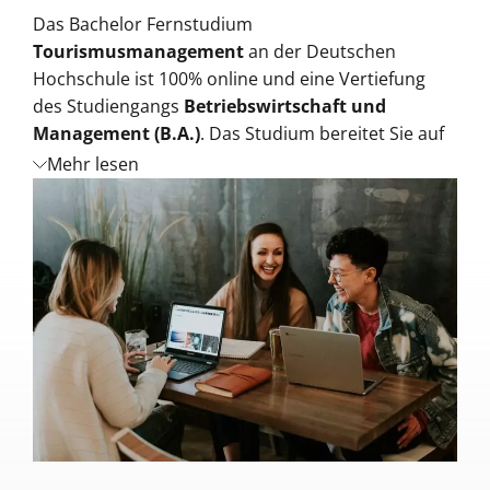
Das Bachelor Fernstudium
Tourismusmanagement
an der Deutschen
Hochschule ist 100% online und eine Vertiefung
des Studiengangs
Betriebswirtschaft und
Management (B.A.)
. Das Studium bereitet Sie auf
vielfältige Aufgabenbereiche
in Unternehmen
Mehr lesen
und Organisationen vor.
Sie lernen
aktuelle und praxisrelevante Inhalte
aus den Bereichen Tourismusmanagement,
Hotelmanagement und Unternehmensführung,
Recht und Tourismus, Mobilitäts- und
Reisemanagement, digitale Transformation und
Trends sowie Kundenanalyse kennen.
Mit diesem Abschluss in der Hand sind Sie bereit
für
Aufstiegsmöglichkeiten
in mittleren oder
großen Unternehmen.