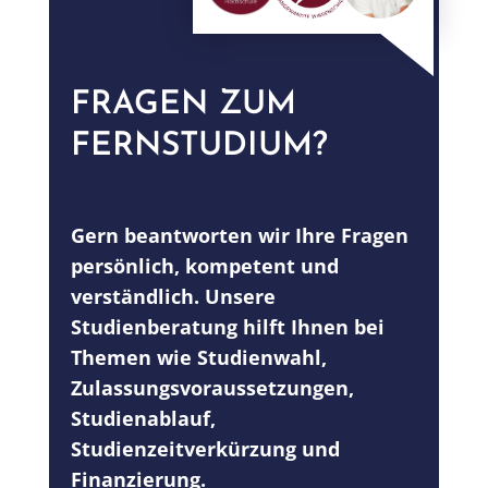
um Projekte effizient und zielgerichtet zum
erfolgreichen Abschluss zu begleiten. Ihre
Kompetenzen umfassen hierfür alle Schritte
eines gelungenen Projekts, von der gesamten
FRAGEN ZUM
operativen Planung über die Durchführung
bis hin zur Steuerung und Realisierung.
FERNSTUDIUM?
Gern beantworten wir Ihre Fragen
persönlich, kompetent und
verständlich. Unsere
Studienberatung hilft Ihnen bei
Themen wie Studienwahl,
Zulassungsvoraussetzungen,
Studienablauf,
Studienzeitverkürzung und
Finanzierung.