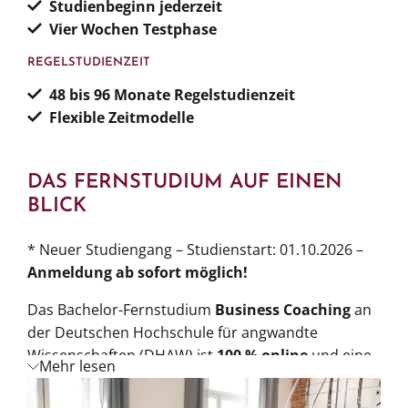
Studienbeginn jederzeit
Vier Wochen Testphase
REGELSTUDIENZEIT
48 bis 96 Monate
Regelstudienzeit
Flexible Zeitmodelle
DAS FERNSTUDIUM AUF EINEN
BLICK
* Neuer Studiengang – Studienstart: 01.10.2026 –
Anmeldung ab sofort möglich!
Das Bachelor-Fernstudium
Business Coaching
an
der Deutschen Hochschule für angwandte
Wissenschaften (DHAW) ist
100 % online
und eine
Mehr lesen
Vertiefung des Studiengangs
Psychologie (B.Sc.)
.
Diese Spezialisierung vermittelt Ihnen fundierte