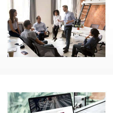
Coaching-Kompetenzen, um
Führungskräfte,
Teams und Unternehmen gezielt zu beraten und
weiterzuentwickeln
.
Während des Studiums lernen Sie, wie Sie
Coaching-Methoden gezielt einsetzen,
Veränderungsprozesse begleiten und
individuelle Entwicklungsstrategien für
Unternehmen und Einzelpersonen entwickeln
.
Sie setzen sich intensiv mit
psychologischen
Diagnostik- und Coaching-Tools auseinander
,
um Menschen in ihrer beruflichen und
persönlichen Entwicklung zu unterstützen.
Das Fernstudium
Business Coaching
richtet sich
an alle, die eine Karriere im Bereich
Coaching,
Beratung oder Leadership-Development
anstreben. Mit diesem Abschluss sind Sie bestens