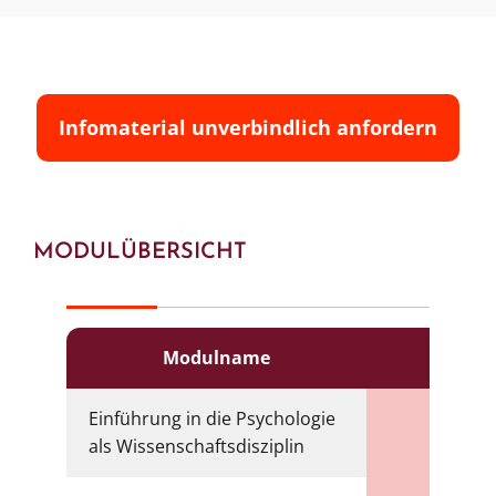
qualifizieren Sie sich für
eine Karriere in
Coaching, Personalberatung oder
Führungskräfteentwicklung
. Ihr Studium ist
flexibel aufgebaut, sodass Sie Ihren
Studienverlauf
individuell gestalten können
.
Infomaterial unverbindlich anfordern
MODULÜBERSICHT
Modulname
ECT
Einführung in die Psychologie
6
als Wissenschaftsdisziplin