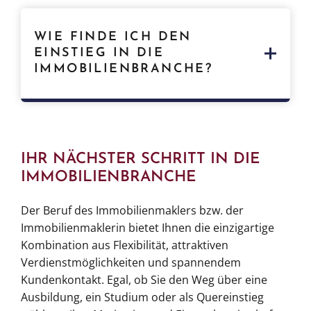
Ja
, viele Immobilienmakler und
Immobilienmaklerinnen arbeiten selbstständig.
WIE FINDE ICH DEN
Dafür benötigen Sie unternehmerisches Know-
EINSTIEG IN DIE
how, Eigenverantwortung und eine
IMMOBILIENBRANCHE?
Gewerbeerlaubnis. Alternativ können Sie ein
Franchise-Modell wählen.
Praktika, Weiterbildungen oder eine Anstellung
in einem Immobilienbüro bieten einen guten
Einstieg. Networking und die Teilnahme an
IHR NÄCHSTER SCHRITT IN DIE
Fachmessen können ebenfalls hilfreich sein, um
IMMOBILIENBRANCHE
Kontakte zu knüpfen und den Markt
kennenzulernen.
Der Beruf des Immobilienmaklers bzw. der
Immobilienmaklerin bietet Ihnen die einzigartige
Kombination aus Flexibilität, attraktiven
Verdienstmöglichkeiten und spannendem
Kundenkontakt. Egal, ob Sie den Weg über eine
Ausbildung, ein Studium oder als Quereinstieg