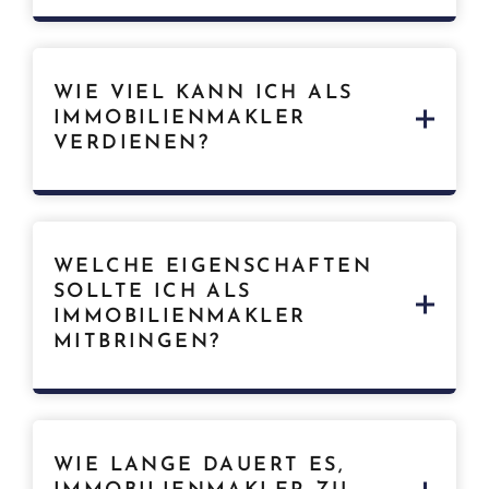
Die Kosten für die Gewerbeerlaubnis variieren je
nach Bundesland und Stadt. Sie liegen in der
WIE VIEL KANN ICH ALS
Regel zwischen
300 und 2.000 Euro
. Informieren
IMMOBILIENMAKLER
Sie sich bei Ihrem örtlichen Gewerbeamt.
VERDIENEN?
Das Einkommen variiert stark. Angestellte
Maklerinnen und Makler verdienen etwa
2.500
WELCHE EIGENSCHAFTEN
bis 3.500 Euro
brutto im Monat, zzgl.
SOLLTE ICH ALS
Provisionen. Selbstständige Makler und
IMMOBILIENMAKLER
Maklerinnen verdienen abhängig von ihren
MITBRINGEN?
Abschlüssen und Betriebskosten.
Sie sollten
kommunikationsstark, gut
organisiert, verhandlungsstark und
WIE LANGE DAUERT ES,
kundenorientiert
sein. Technische Affinität für