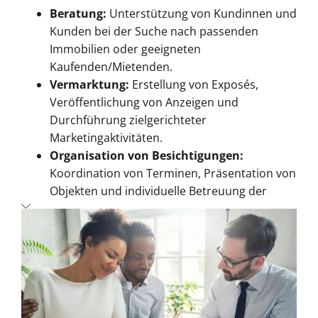
Beratung:
Unterstützung von Kundinnen und
Kunden bei der Suche nach passenden
Immobilien oder geeigneten
Kaufenden/Mietenden.
Vermarktung:
Erstellung von Exposés,
Veröffentlichung von Anzeigen und
Durchführung zielgerichteter
Marketingaktivitäten.
Organisation von Besichtigungen:
Koordination von Terminen, Präsentation von
Objekten und individuelle Betreuung der
Interessenten.
Vertragsabwicklung:
Vorbereitung von Kauf-
oder Mietverträgen und Sicherstellung der
rechtlichen Voraussetzungen.
Das Spannende an diesem Beruf?
Kein Arbeitstag
gleicht dem anderen, und der Kontakt mit