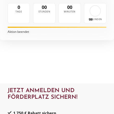
0
00
00
TAGE
STUNDEN
MINUTEN
00
SEKUNDEN
Aktion beendet
JETZT ANMELDEN UND
FÖRDERPLATZ SICHERN!
1.750 € Rabatt
sichern