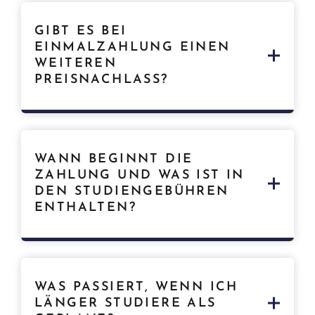
GIBT ES BEI
EINMALZAHLUNG EINEN
WEITEREN
PREISNACHLASS?
Ja. Wenn Sie Ihre Studiengebühren gleich beim
Start vollständig begleichen, erhalten Sie einen
WANN BEGINNT DIE
zusätzlichen Nachlass von 10 % für die
ZAHLUNG UND WAS IST IN
Einmalzahlung. Den Nachlass ziehen wir
DEN STUDIENGEBÜHREN
automatisch ab.
ENTHALTEN?
Bei Ratenzahlung wird die erste Zahlung
frühestens 1–2 Tage nach Ablauf Ihres
WAS PASSIERT, WENN ICH
Probemonats fällig. Dieser startet zu Ihrem
LÄNGER STUDIERE ALS
gewählten Studienbeginn – bis dahin können Sie